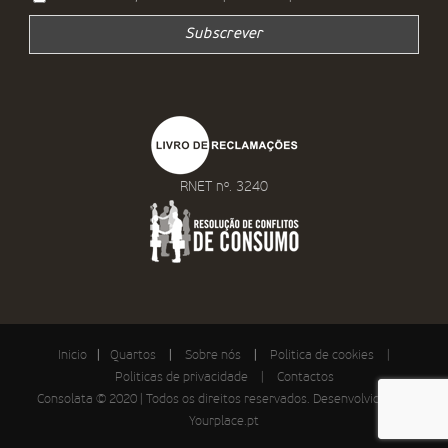
RNET nº. 3240
Inicio
|
Quartos
|
Sobre nós
|
Politica de cookies
|
Politicas de privacidade
|
Contactos
Consolata © 2020 | Todos os direitos reservados. Desenvolvido por:
Yourplace.pt