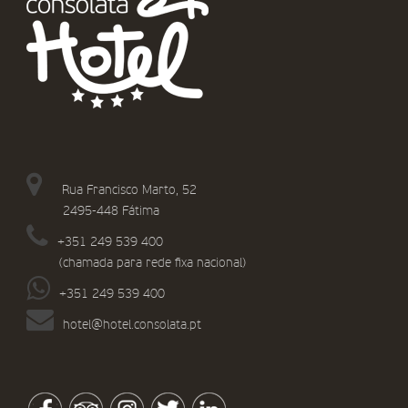
Rua Francisco Marto, 52
2495-448 Fátima
+351 249 539 400
(chamada para rede fixa nacional)
+351 249 539 400
hotel@hotel.consolata.pt