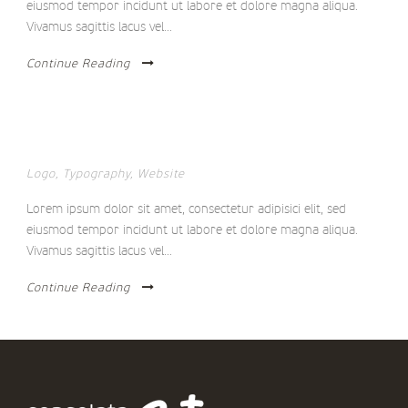
eiusmod tempor incidunt ut labore et dolore magna aliqua.
Vivamus sagittis lacus vel...
Continue Reading
QUIS AUTE IURE
Logo
,
Typography
,
Website
Lorem ipsum dolor sit amet, consectetur adipisici elit, sed
eiusmod tempor incidunt ut labore et dolore magna aliqua.
Vivamus sagittis lacus vel...
Continue Reading