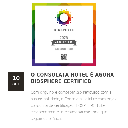
O CONSOLATA HOTEL É AGORA
10
BIOSPHERE CERTIFIED
OUT
Com orgulho e compromisso renovado com a
sustentabilidade, o Consolata Hotel celebra hoje a
conquista da certificação BIOSPHERE. Este
reconhecimento internacional confirma que
seguimos práticas...