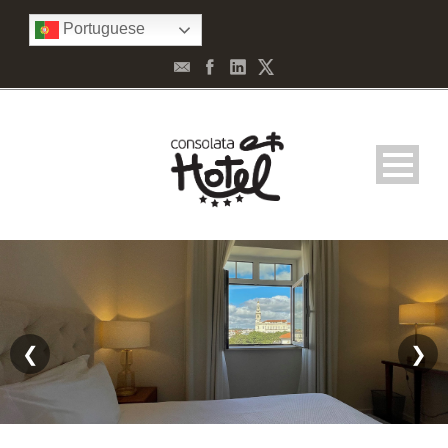
Portuguese
❮
❯