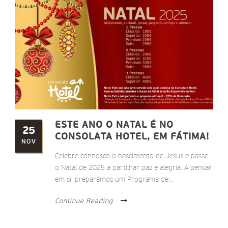
ESTE ANO O NATAL É NO
25
CONSOLATA HOTEL, EM FÁTIMA!
NOV
Celebre connosco o nascimento de Jesus e passe
o Natal de 2025 a partilhar paz e alegria. A pensar
em si, preparámos um Programa de...
Continue Reading