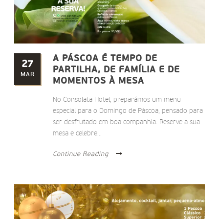
A PÁSCOA É TEMPO DE
27
PARTILHA, DE FAMÍLIA E DE
MAR
MOMENTOS À MESA
No Consolata Hotel, preparámos um menu
especial para o Domingo de Páscoa, pensado para
ser desfrutado em boa companhia. Reserve a sua
mesa e celebre...
Continue Reading