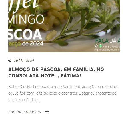
15 Mar 2024
ALMOÇO DE PÁSCOA, EM FAMÍLIA, NO
CONSOLATA HOTEL, FÁTIMA!
Buffet: Cocktail de boas-vindas; Várias entradas; Sopa creme de
couve-flor com leite de coco e coentros; Bacalhau crocante de
broa e amêndoa...
Continue Reading