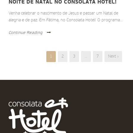
NOITE DE NATAL NO CONSOLATA HOTEL!
Venha celebrar o nascimento de Jesus e passar um Natal de
alegria e de paz. Em Fátima, no Consolata Hotel! O programa...
Continue Reading
1
2
3
…
7
Next ›