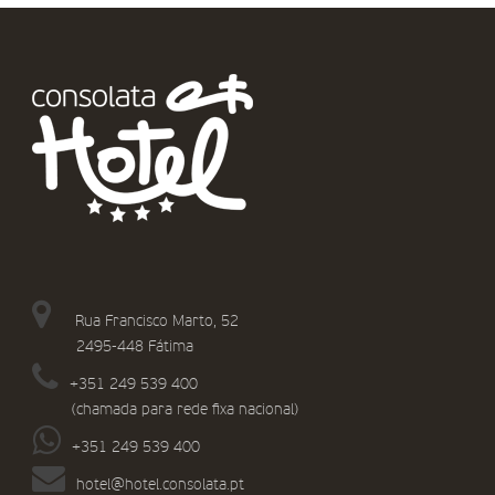
Rua Francisco Marto, 52
2495-448 Fátima
+351 249 539 400
(chamada para rede fixa nacional)
+351 249 539 400
hotel@hotel.consolata.pt