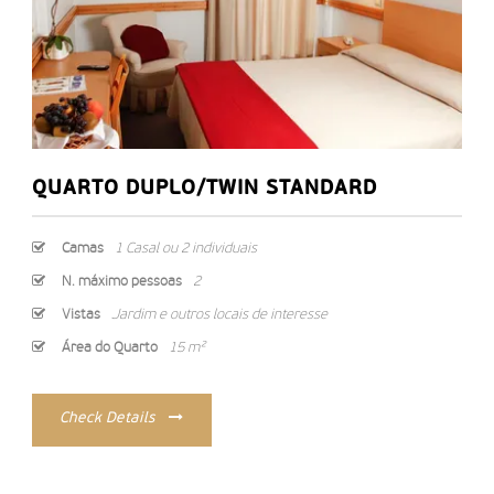
QUARTO DUPLO/TWIN STANDARD
Camas
1 Casal ou 2 individuais
N. máximo pessoas
2
Vistas
Jardim e outros locais de interesse
Área do Quarto
15 m²
Check Details