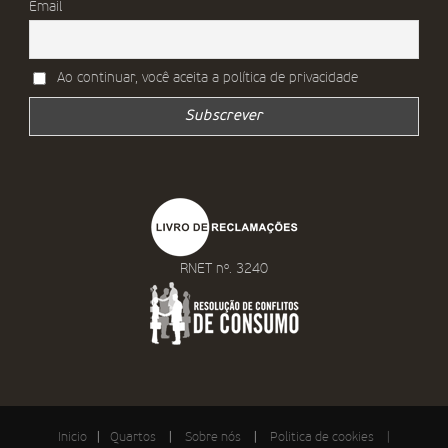
Email
Ao continuar, você aceita a política de privacidade
RNET nº. 3240
Inicio
|
Quartos
|
Sobre nós
|
Politica de cookies
|