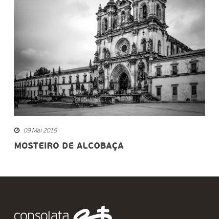
09 Mai 2015
MOSTEIRO DE ALCOBAÇA